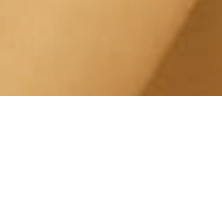
Check Up Corpo Nizza
Millefonti Via Nizza
Centro Estetico Solarium