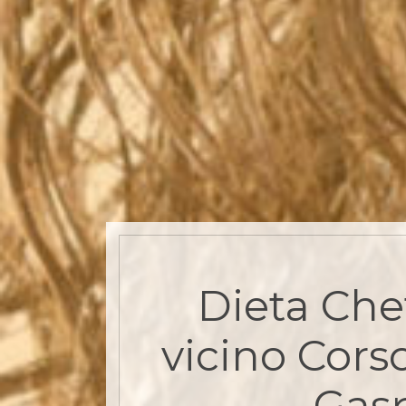
Dieta Che
vicino Cors
Gasp