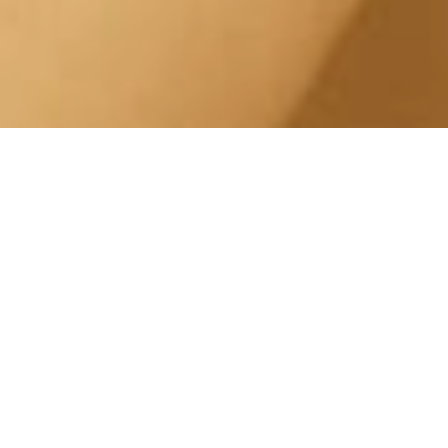
Doccia Solare Alta
Pressione San Paolo Corso
Mediterraneo
Centro Estetico Solarium