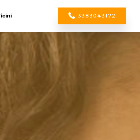
icini
3383043172