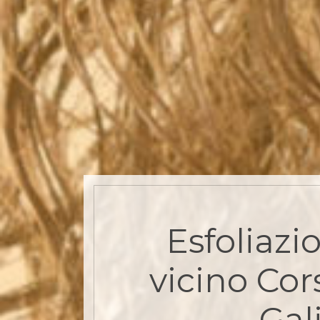
Esfoliazi
vicino Cor
Gali