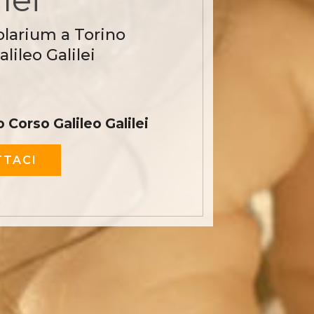
olarium a Torino
lileo Galilei
o Corso Galileo Galilei
TACI