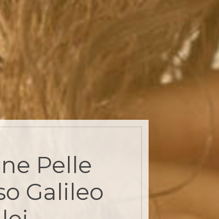
one Pelle
so Galileo
lei