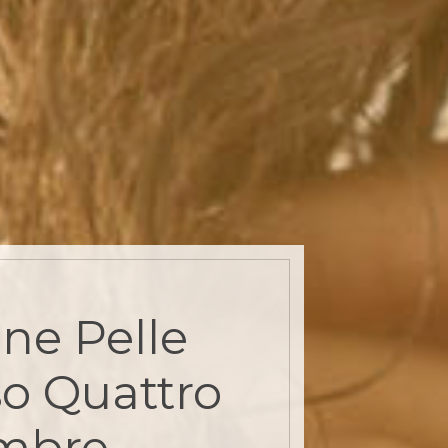
one Pelle
so Quattro
mbre