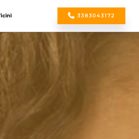
icini
3383043172