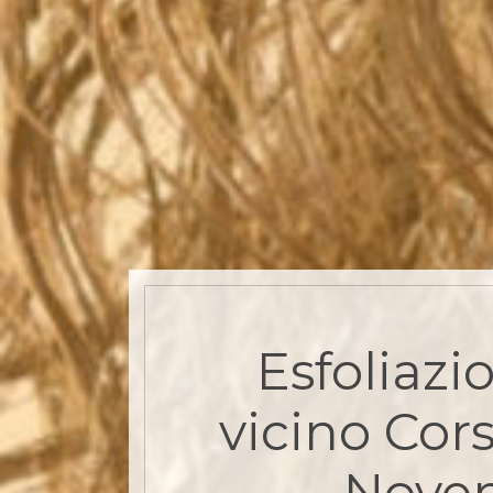
Esfoliazi
vicino Cor
Nove