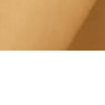
Esfoliazione Pelle Lingotto
Corso Traiano
Centro Estetico Solarium