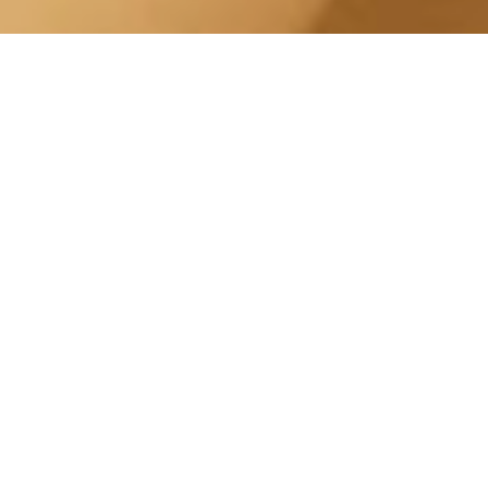
Esfoliazione Pelle Lingotto
Piazza Pietro Francesco
Guala
Centro Estetico Solarium
Il nostro centro estetico è specializzato in
una vasta gamma di trattamenti estetici, tra
cui
Esfoliazione Pelle
. Le nostre Estetiste
possono aiutarti a scegliere il trattamento