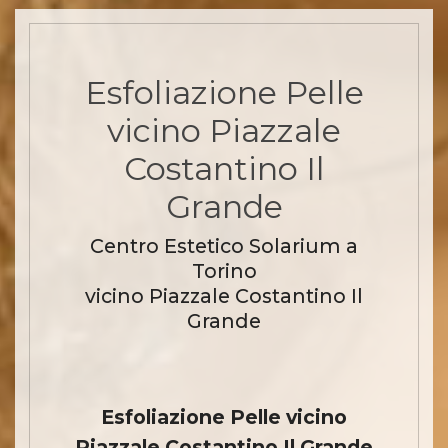
Esfoliazione Pelle
vicino Piazzale
Costantino Il
Grande
Centro Estetico Solarium a
Torino
vicino Piazzale Costantino Il
Grande
Esfoliazione Pelle vicino
Piazzale Costantino Il Grande