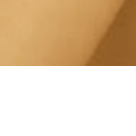
Esfoliazione Viso Borgo Po
Piazza Merano
Centro Estetico Solarium