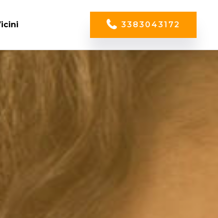
icini
3383043172