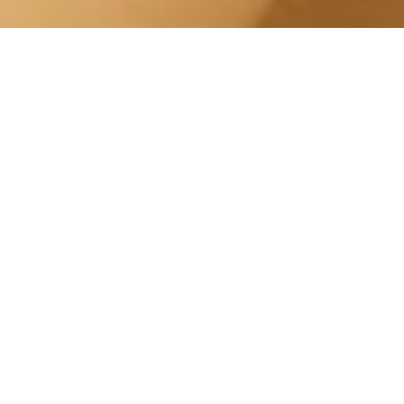
Estetica Avanzata Santa
Rita Piazzale Costantino Il
Grande
Centro Estetico Solarium
Il nostro centro estetico è specializzato in
una vasta gamma di trattamenti estetici, tra
cui
Estetica Avanzata
. Le nostre Estetiste
possono aiutarti a scegliere il trattamento