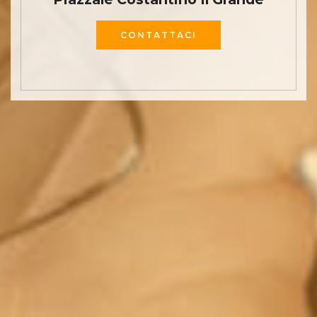
CONTATTACI