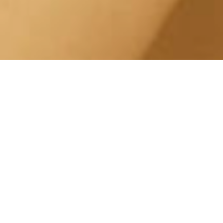
Lampada Abbronzamani
Borgo Po Corso
Monterotondo
Centro Estetico Solarium
Offriamo un servizio di abbronzatura di alto