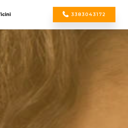
icini
3383043172