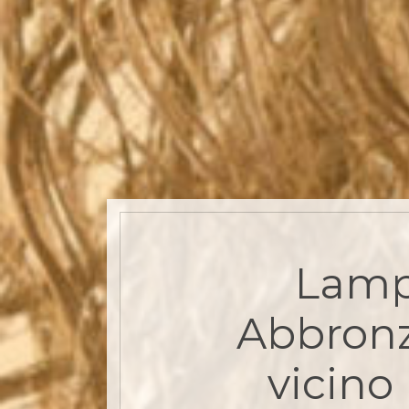
Lam
Abbron
vicino