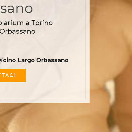
ssano
olarium a Torino
 Orbassano
icino Largo Orbassano
TACI