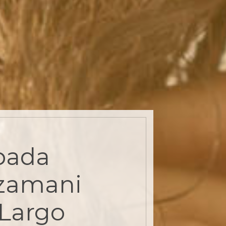
pada
zamani
 Largo