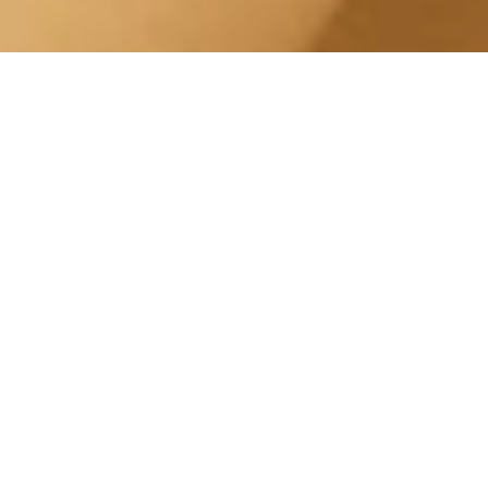
Lampada Abbronzamani
Pinacoteca Agnelli
Centro Estetico Solarium
Offriamo un servizio di abbronzatura di alto
livello con apparecchiature abbronzanti di
ultima generazione conformi alle più
recenti normative Europee in materia di