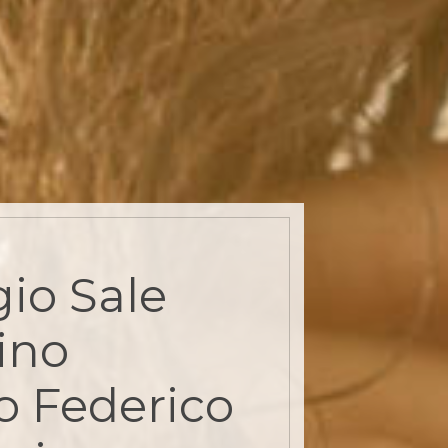
io Sale
ino
o Federico