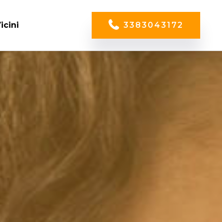
icini
3383043172