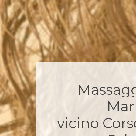
Massagg
Mar
vicino Cors