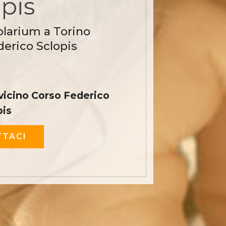
pis
olarium a Torino
derico Sclopis
vicino Corso Federico
pis
TACI