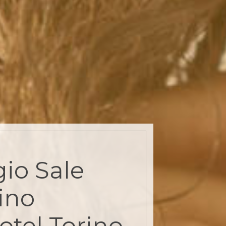
io Sale
ino
otel Torino