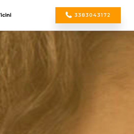
icini
3383043172