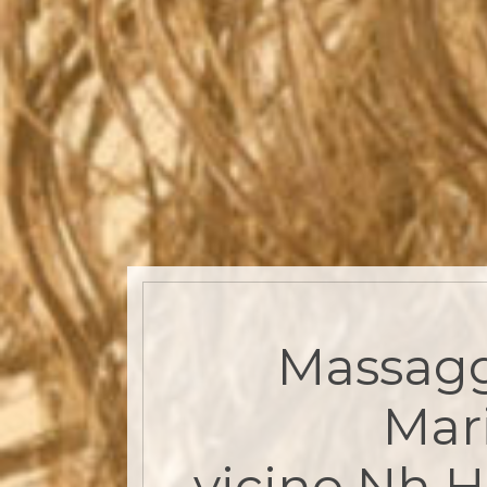
Massagg
Mar
vicino Nh H