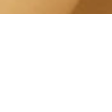
Massaggio Schiena Santa
Rita Corso Giovanni Pascoli
Centro Estetico Solarium
I massaggi aiutano a ridurre lo stress,a
migliorare il nostro benessere e alleviare i
dolori muscolari. Esistono diversi tipi di
massaggi, come il massaggio del corpo, il