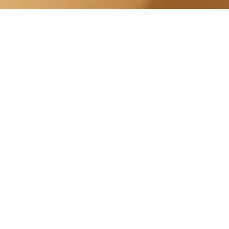
Massagio Endodermico
Lingotto Piazza Caio Mario
Centro Estetico Solarium
I massaggi aiutano a ridurre lo stress,a
migliorare il nostro benessere e alleviare i
dolori muscolari. Esistono diversi tipi di
massaggi, come il massaggio del corpo, il
massaggio del viso, il massaggio