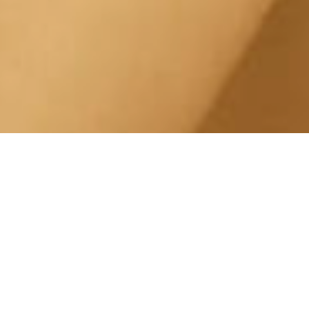
Pedicure Curativo Lingotto
Green Pea
Centro Estetico Solarium