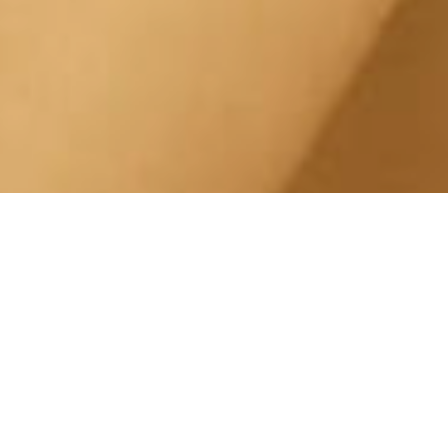
Pedicure Estetico San
Salvario Via Ormea
Centro Estetico Solarium