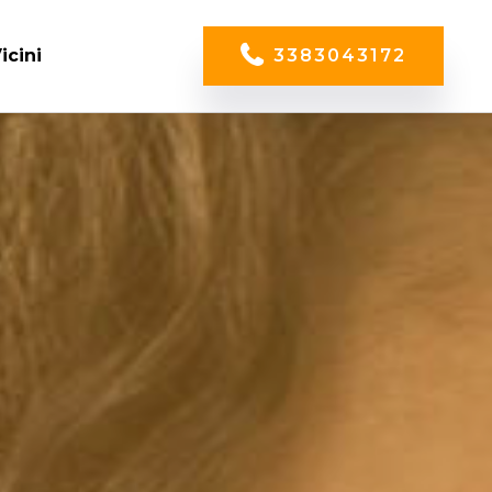
icini
3383043172