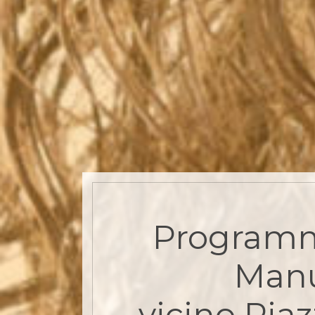
Program
Man
vicino Pia