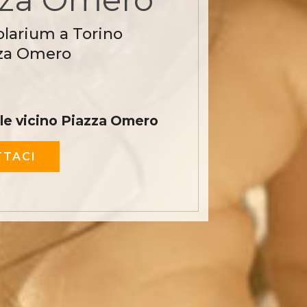
olarium a Torino
zza Omero
e vicino Piazza Omero
TACI