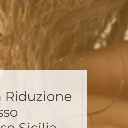
 Riduzione
sso
so Sicilia