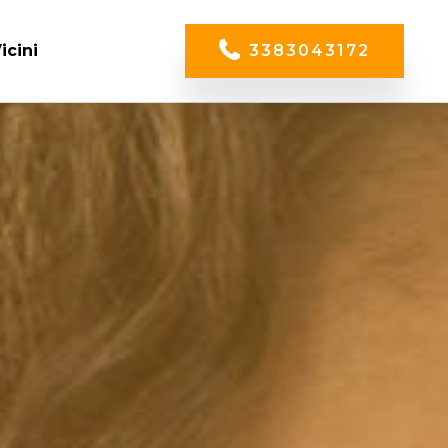
icini
3383043172