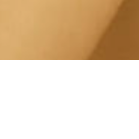
Pulizia Punti Neri Lingotto
Green Pea
Centro Estetico Solarium