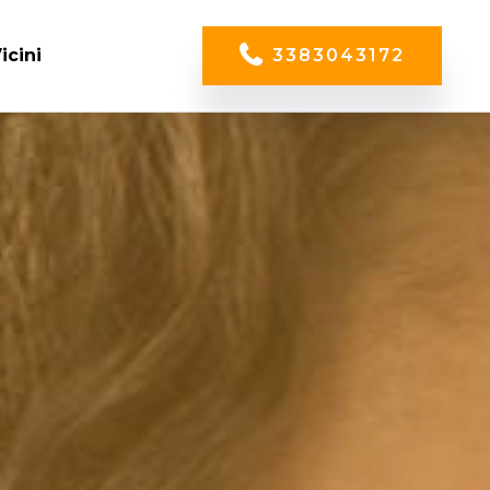
icini
3383043172