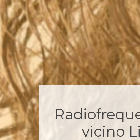
Radiofrequ
vicino L