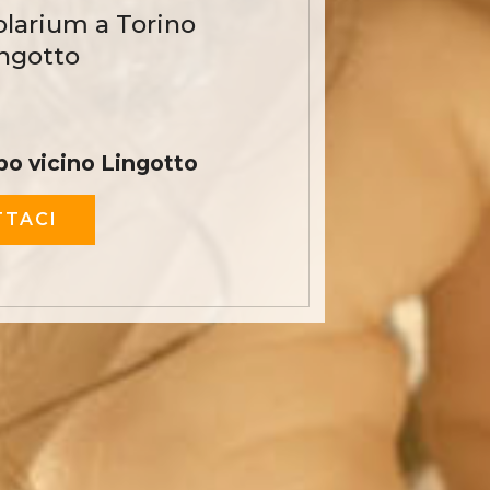
olarium a Torino
ingotto
o vicino Lingotto
TACI