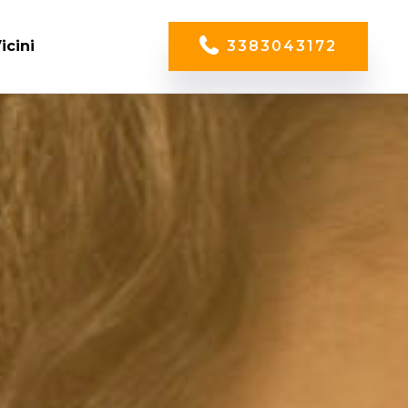
icini
3383043172