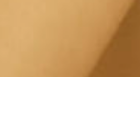
Radiofrequenza Viso
Ospedale CTO