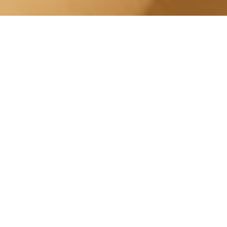
Radiofrequenza Viso
Lingotto Piazza Pietro
Francesco Guala
Centro Estetico Solarium
Il nostro centro estetico è specializzato in
una vasta gamma di trattamenti estetici, tra
cui
Radiofrequenza Viso
. Le nostre
Estetiste possono aiutarti a scegliere il