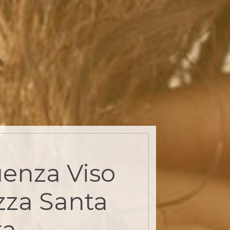
enza Viso
zza Santa
ta