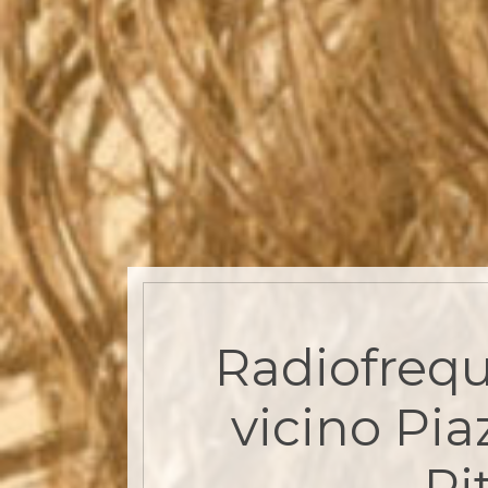
Radiofrequ
vicino Pia
Ri