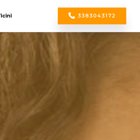
icini
3383043172