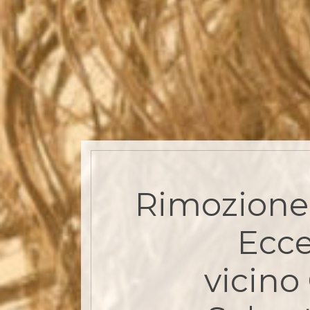
Rimozione 
Ecce
vicino