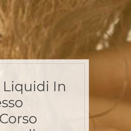
Liquidi In
sso
 Corso