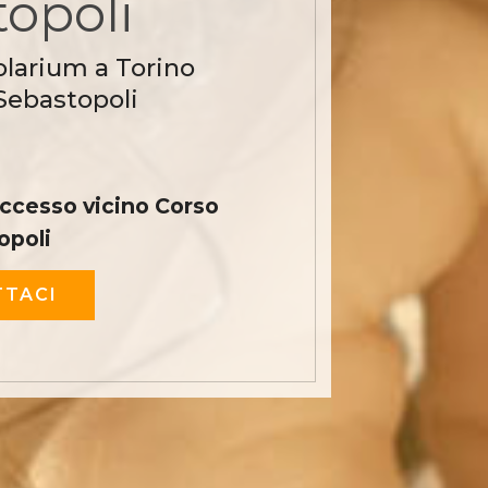
opoli
olarium a Torino
Sebastopoli
Eccesso vicino Corso
opoli
TACI