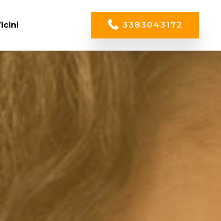
icini
3383043172