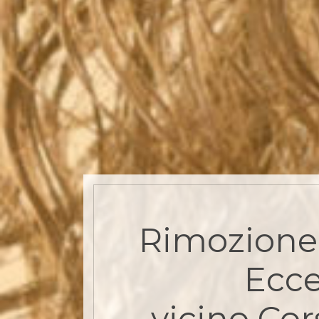
Rimozione 
Ecce
vicino Cor