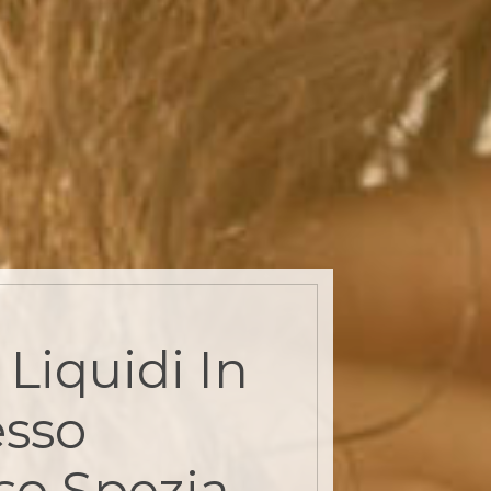
Liquidi In
sso
so Spezia