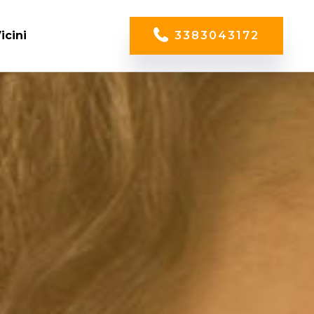
icini
3383043172