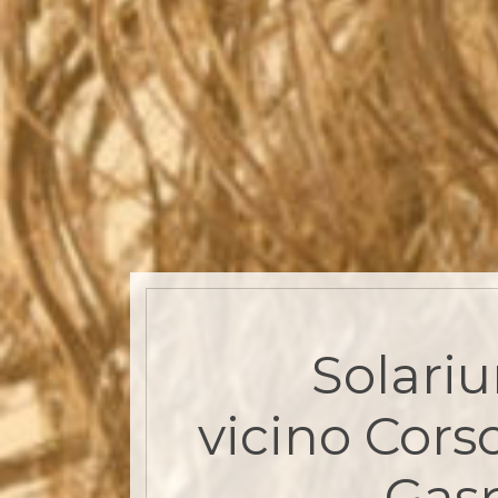
Solari
vicino Cors
Gasp