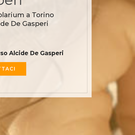
olarium a Torino
ide De Gasperi
rso Alcide De Gasperi
TACI