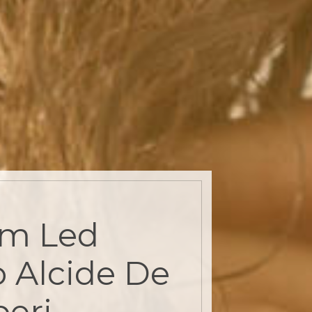
um Led
o Alcide De
eri