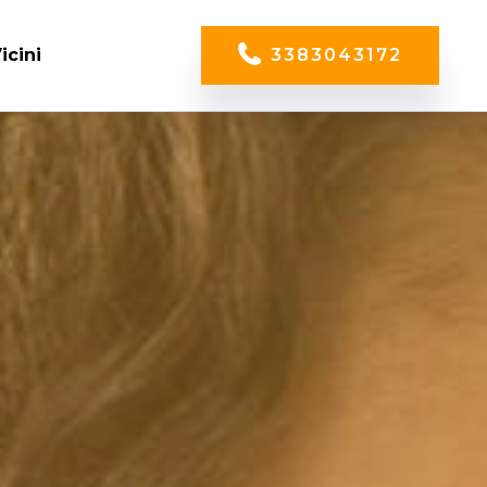
icini
3383043172