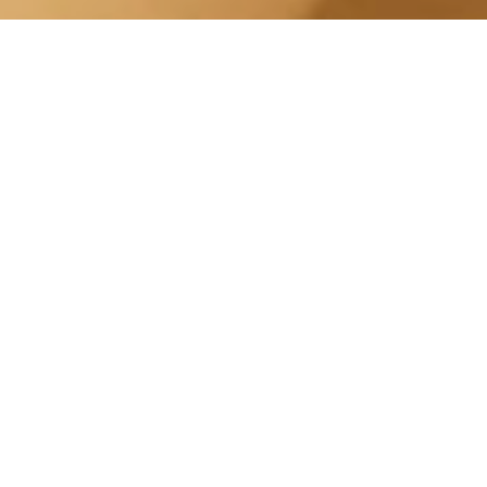
Tonificare Corpo Lingotto
Sottopassaggio Lingotto
Centro Estetico Solarium
I massaggi aiutano a ridurre lo stress,a
migliorare il nostro benessere e alleviare i
dolori muscolari. Esistono diversi tipi di
massaggi, come il massaggio del corpo, il
massaggio del viso, il massaggio