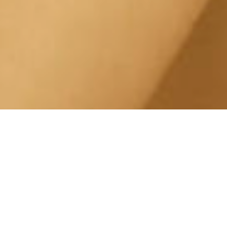
Trattamente Viso Lingotto
Corso Corsica
Centro Estetico Solarium