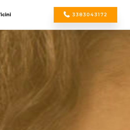
icini
3383043172