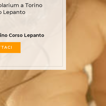
olarium a Torino
o Lepanto
cino Corso Lepanto
TACI