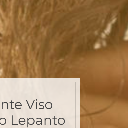
nte Viso
so Lepanto