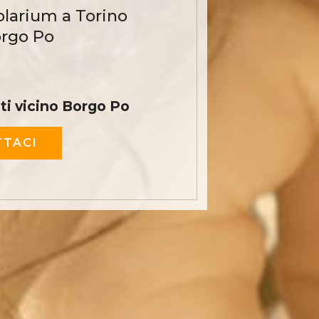
olarium a Torino
orgo Po
i vicino Borgo Po
TACI