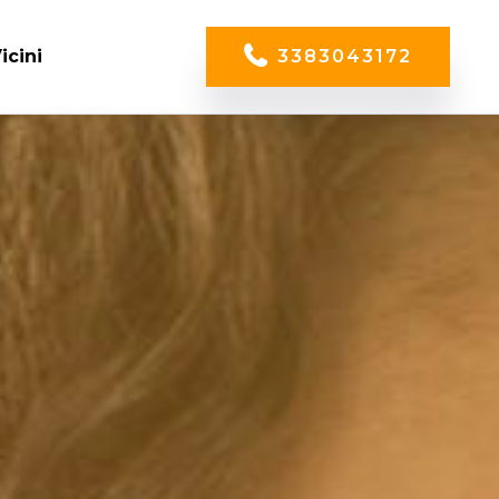
icini
3383043172