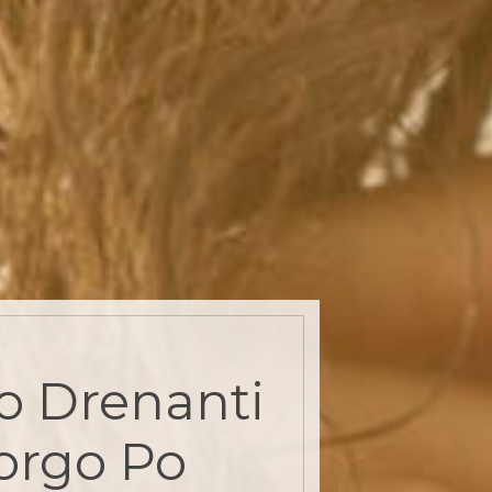
o Drenanti
orgo Po