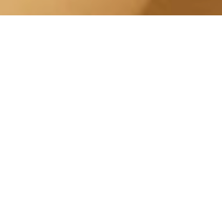
Trattamento Drenanti San
Salvario Corso Guglielmo
Marconi
Centro Estetico Solarium
Il nostro centro estetico è specializzato in
una vasta gamma di trattamenti estetici, tra
cui
Trattamento Drenanti
. Le nostre
Estetiste possono aiutarti a scegliere il