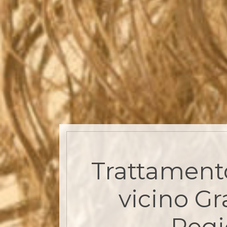
Trattament
vicino Gr
Reg