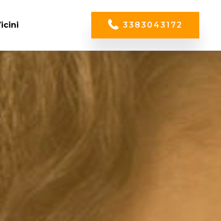
icini
3383043172