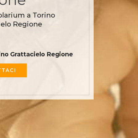
olarium a Torino
ielo Regione
ino Grattacielo Regione
TACI