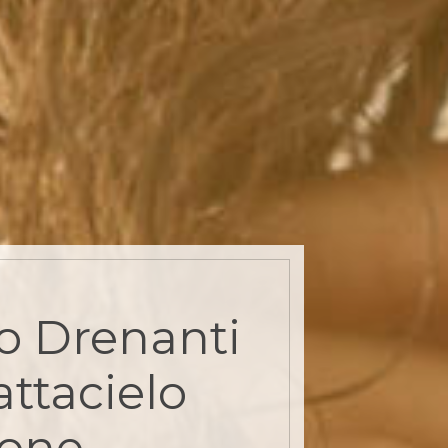
o Drenanti
attacielo
ione