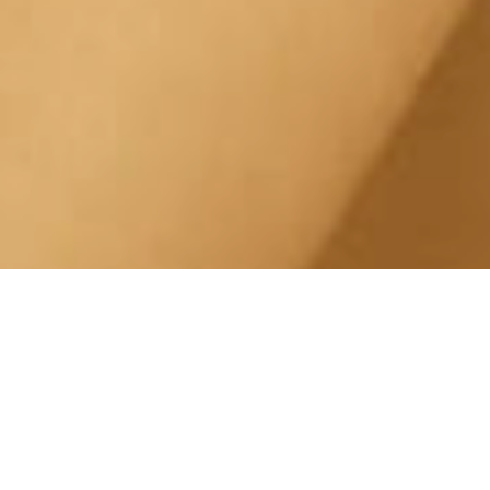
Trattamento Drenanti
Lingotto Otto Gallery