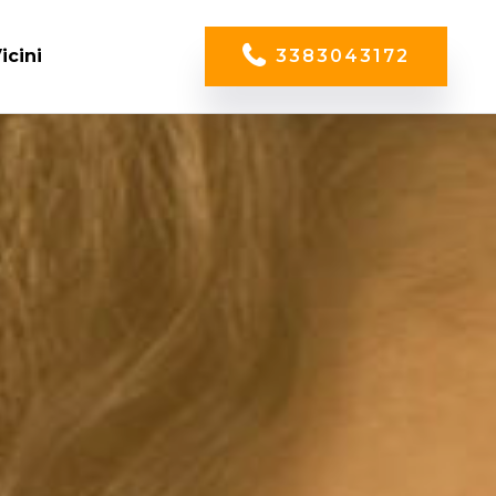
icini
3383043172