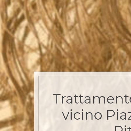
Trattament
vicino Pia
Ri