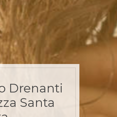
o Drenanti
zza Santa
ta