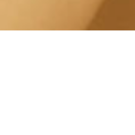
Trattamento Gambe
Leggere Lingotto Corso
Eusebio Giambone
Centro Estetico Solarium
Il nostro centro estetico è specializzato in