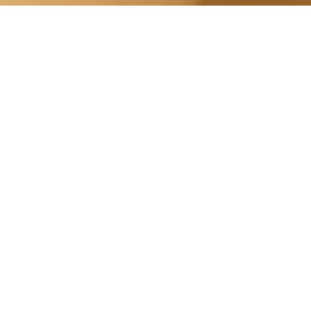
Trattamento Gambe
Leggere Lingotto Green
Pea
Centro Estetico Solarium
Il nostro centro estetico è specializzato in
una vasta gamma di trattamenti estetici, tra
cui
Trattamento Gambe Leggere
. Le
nostre Estetiste possono aiutarti a scegliere