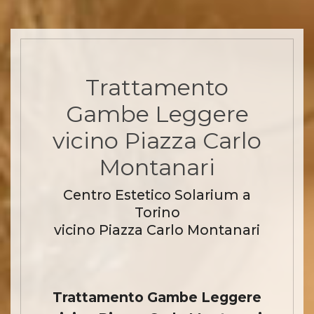
Trattamento
Gambe Leggere
vicino Piazza Carlo
Montanari
Centro Estetico Solarium a
Torino
vicino Piazza Carlo Montanari
Trattamento Gambe Leggere