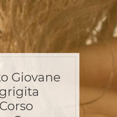
o Giovane
grigita
 Corso