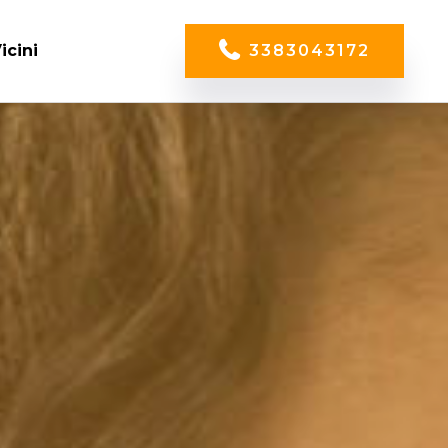
icini
3383043172