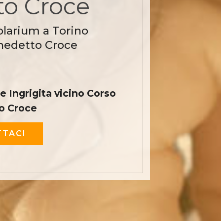
o Croce
olarium a Torino
nedetto Croce
 Ingrigita vicino Corso
o Croce
TACI