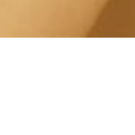
Trattamento Giovane Pelle
Ingrigita Crocetta Corso
Enrico De Nicola
Centro Estetico Solarium
Il nostro centro estetico è specializzato in