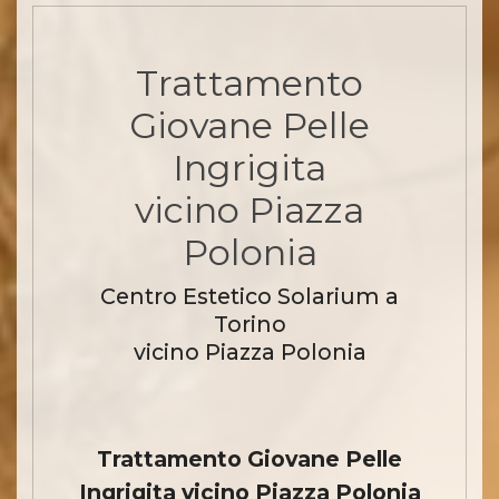
Trattamento
Giovane Pelle
Ingrigita
vicino Piazza
Polonia
Centro Estetico Solarium a
Torino
vicino Piazza Polonia
Trattamento Giovane Pelle
Ingrigita vicino Piazza Polonia