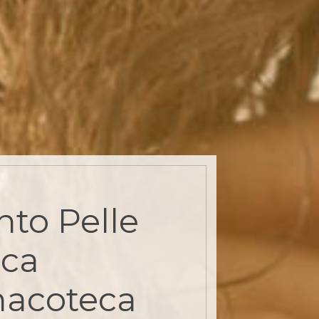
to Pelle
cca
nacoteca