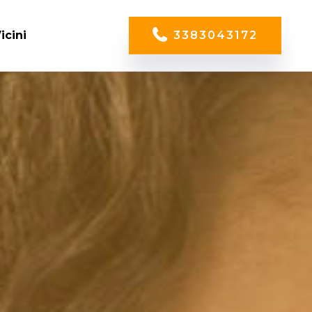
icini
3383043172