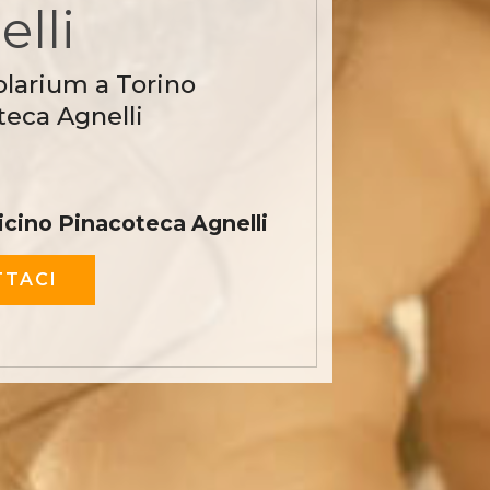
lli
olarium a Torino
teca Agnelli
icino Pinacoteca Agnelli
TACI