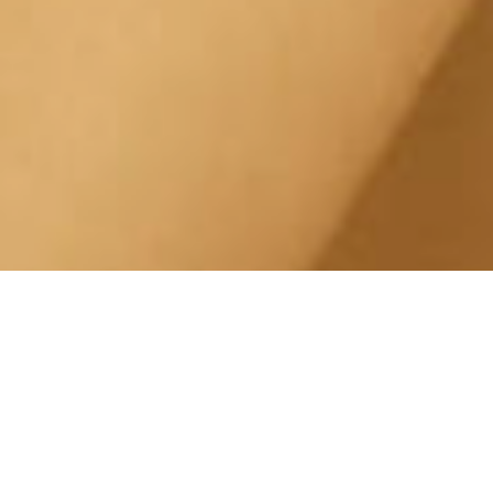
Trattamento Rughe San
Salvario Largo Saluzzo