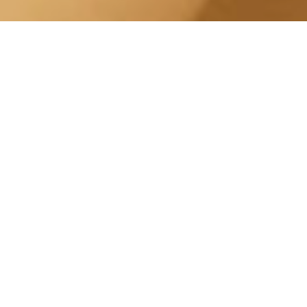
Trattamento Tonificante
Nizza Millefonti Corso
Federico Sclopis
Centro Estetico Solarium
Il nostro centro estetico è specializzato in
una vasta gamma di trattamenti estetici, tra
cui
Trattamento Tonificante
. Le nostre
Estetiste possono aiutarti a scegliere il