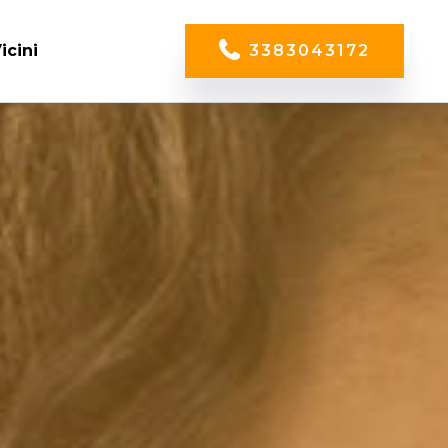
icini
3383043172