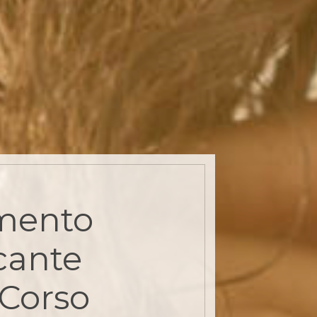
mento
cante
 Corso