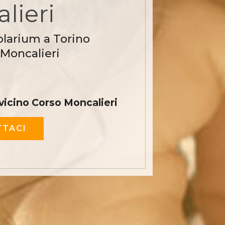
lieri
olarium a Torino
 Moncalieri
vicino Corso Moncalieri
TACI