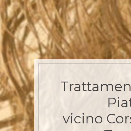
Trattamen
Pia
vicino Cor