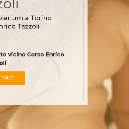
oli
olarium a Torino
nrico Tazzoli
to vicino Corso Enrico
oli
TACI