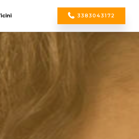
icini
3383043172